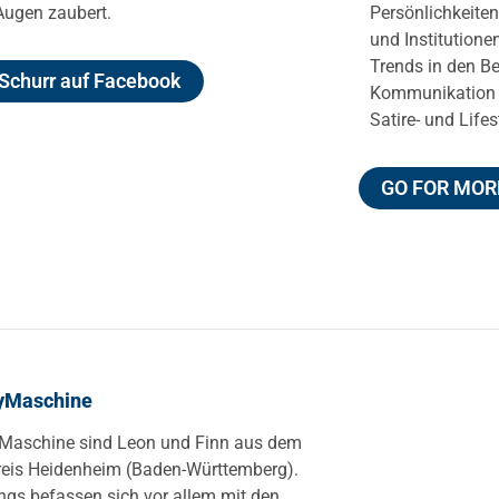
 Augen zaubert.
Persönlichkeite
und Institutionen
Trends in den B
Schurr auf Facebook
Kommunikation 
Satire- und Lif
GO FOR MORE
yMaschine
aschine sind Leon und Finn aus dem
eis Heidenheim (Baden-Württemberg).
ngs befassen sich vor allem mit den