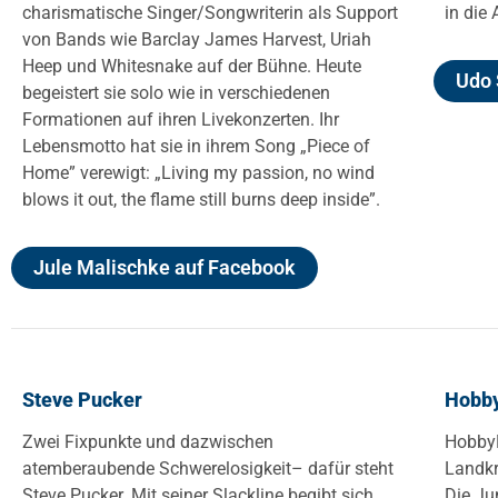
charismatische Singer/Songwriterin als Support
in die
von Bands wie Barclay James Harvest, Uriah
Heep und Whitesnake auf der Bühne. Heute
Udo 
begeistert sie solo wie in verschiedenen
Formationen auf ihren Livekonzerten. Ihr
Lebensmotto hat sie in ihrem Song „Piece of
Home” verewigt: „Living my passion, no wind
blows it out, the flame still burns deep inside”.
Jule Malischke auf Facebook
Steve Pucker
Hobb
Zwei Fixpunkte und dazwischen
HobbyM
atemberaubende Schwerelosigkeit– dafür steht
Landkr
Steve Pucker. Mit seiner Slackline begibt sich
Die Ju