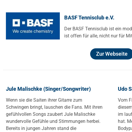
BASF Tennisclub e.V.
Der BASF Tennisclub ist ein mode
ist offen für alle, nicht nur für 
Zur Webseite
Jule Malischke (Singer/Songwriter)
Udo S
Wenn sie die Saiten ihrer Gitarre zum
Vom Fi
Schwingen bringt, lauschen die Fans. Mit ihren
diesem
gefühlvollen Songs zaubert Jule Malischke
im lau
wundervolle Gefühle und Stimmungen herbei.
hat. M
Bereits in jungen Jahren stand die
Bodypa