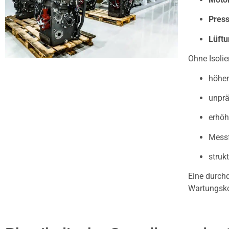
Pres
Lüft
Ohne Isoli
höher
unprä
erhöh
Messf
struk
Eine durch
Wartungsko