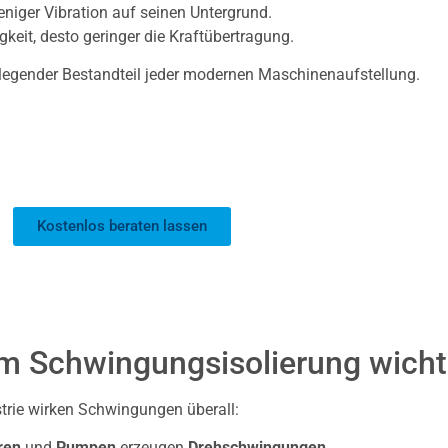
niger Vibration auf seinen Untergrund.
gkeit, desto geringer die Kraftübertragung.
dlegender Bestandteil jeder modernen Maschinenaufstellung.
Kostenlos beraten lassen
 Schwingungsisolierung wichti
strie wirken Schwingungen überall:
ren
und
Pumpen
erzeugen
Drehschwingungen
.