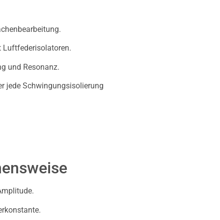
lächenbearbeitung.
Luftfederisolatoren.
ng und Resonanz.
er jede Schwingungsisolierung
hensweise
Amplitude.
rkonstante.